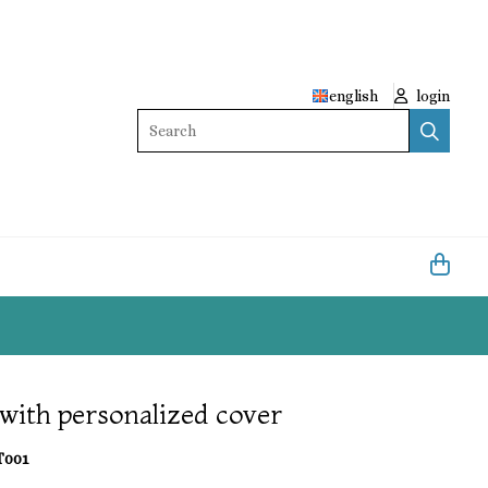
english
login
Search
 with personalized cover
T001