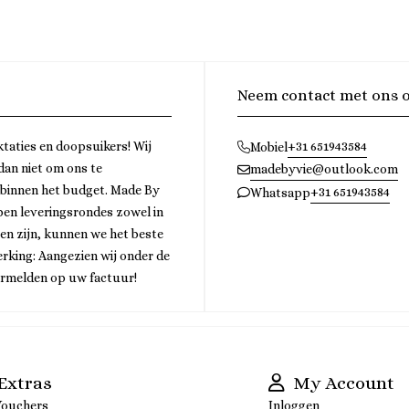
Neem contact met ons 
ktaties en doopsuikers! Wij
+31 651943584
Mobiel
 dan niet om ons te
madebyvie@outlook.com
 binnen het budget. Made By
+31 651943584
Whatsapp
bben leveringsrondes zowel in
gen zijn, kunnen we het beste
rking: Aangezien wij onder de
ermelden op uw factuur!
Extras
My Account
Vouchers
Inloggen