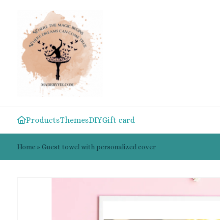
Products
Themes
DIY
Gift card
Home
»
Guest towel with personalized cover