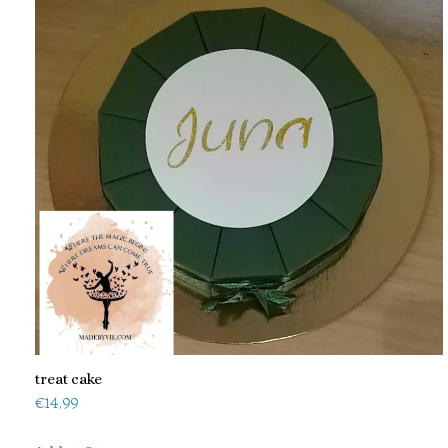
treat cake
€
14,99