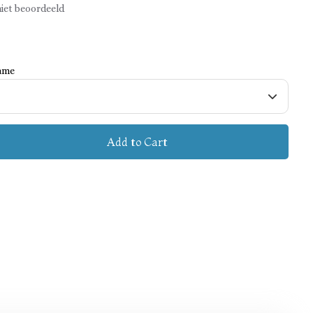
iet beoordeeld
ame
Add to Cart