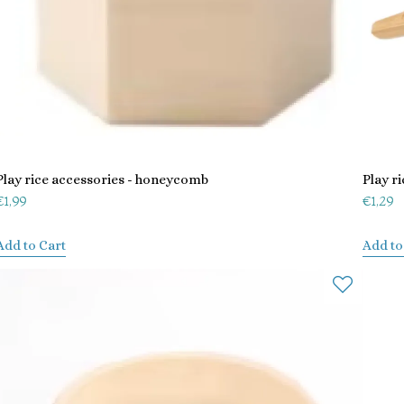
Play rice accessories - honeycomb
Play r
€
1,99
€
1,29
Add to Cart
Add to