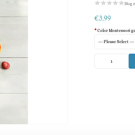
Nog n
€3,99
*
Color Montessori g