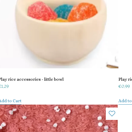
Play rice accessories - little bowl
Play r
€
1,29
€
0,99
Add to Cart
Add to