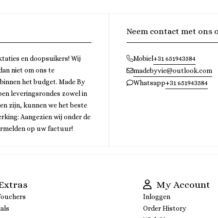
Neem contact met ons 
ktaties en doopsuikers! Wij
+31 651943584
Mobiel
 dan niet om ons te
madebyvie@outlook.com
 binnen het budget. Made By
+31 651943584
Whatsapp
bben leveringsrondes zowel in
gen zijn, kunnen we het beste
rking: Aangezien wij onder de
ermelden op uw factuur!
Extras
My Account
Vouchers
Inloggen
als
Order History