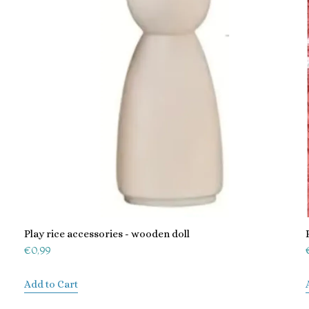
Play rice accessories - wooden doll
€
0,99
Add to Cart