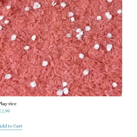
Play rice
€
2,99
Add to Cart