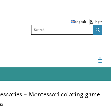
english
login
Search
cessories - Montessori coloring game
12