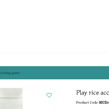
coloring game
Play rice ac
Product Code:
RICE0