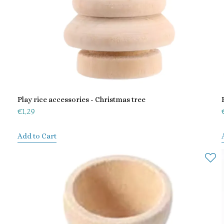
Play rice accessories - Christmas tree
€
1,29
Add to Cart