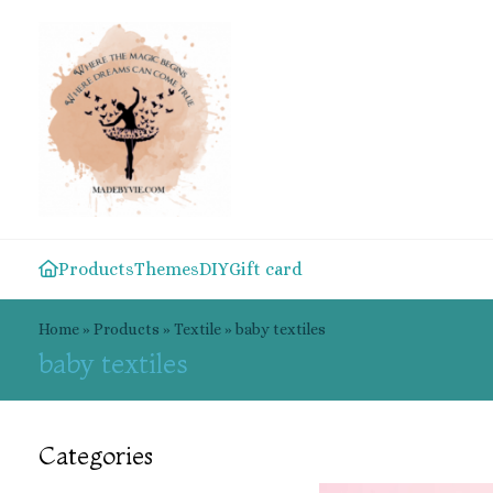
Products
Themes
DIY
Gift card
Home
»
Products
»
Textile
»
baby textiles
baby textiles
Categories