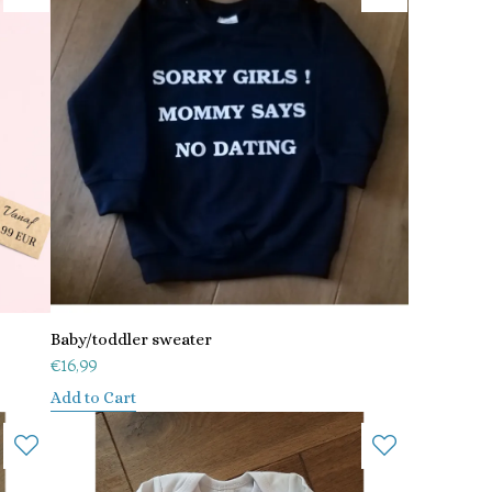
Baby/toddler sweater
€
16,99
Add to Cart