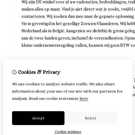
Wij zijn DE winkel voor al uw cadeautjes, bedrukkingen, tra
maken alles op maat. Vind je niet direct wat je zoekt, twijfel
contacteren. Wij zoeken dan mee naar de gepaste oplossing
Vie is gevestigd in het gezellige Zeeuws-Vlaanderen. Wij he
Nederland als in België. Aangezien we dichtbij de grens gele
aan de twee landen geven, inclusief de verzendkosten. Opme
kleine ondernemersregeling vallen, kunnen wij geen BTW v
Cookies & Privacy
Information
We use cookies to analyze website traffic. We also share
About us
Gift 
information about your use of our site with our partners for
Dispatch
Speci
analysis.
Read our cookie statement
here
Terms and Conditions
Accept
Reject
Cookie settings