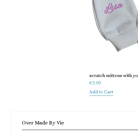
scratch mittens with y
€
5,99
Add to Cart
Over Made By Vie