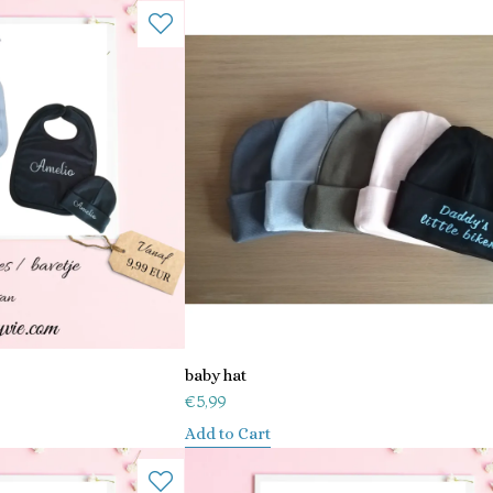
baby hat
€
5,99
Add to Cart