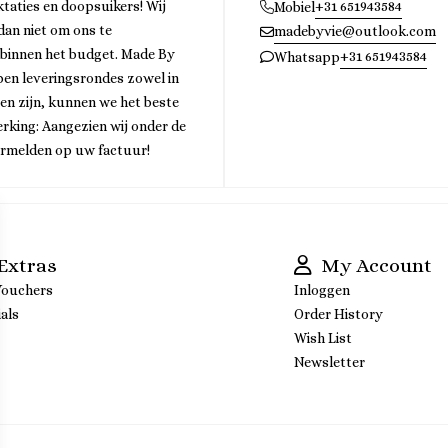
ktaties en doopsuikers! Wij
+31 651943584
Mobiel
 dan niet om ons te
madebyvie@outlook.com
 binnen het budget. Made By
+31 651943584
Whatsapp
bben leveringsrondes zowel in
gen zijn, kunnen we het beste
rking: Aangezien wij onder de
ermelden op uw factuur!
Extras
My Account
Vouchers
Inloggen
als
Order History
Wish List
Newsletter