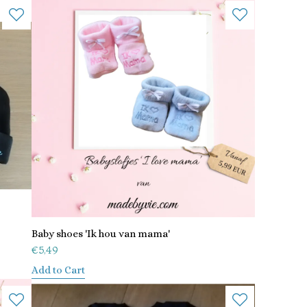
Baby shoes 'Ik hou van mama'
€
5,49
Add to Cart