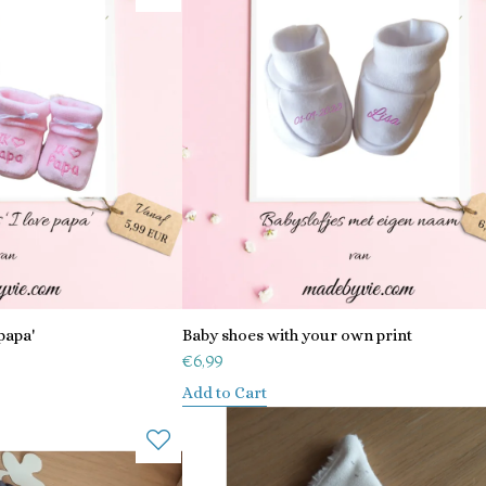
papa'
Baby shoes with your own print
€
6,99
Add to Cart