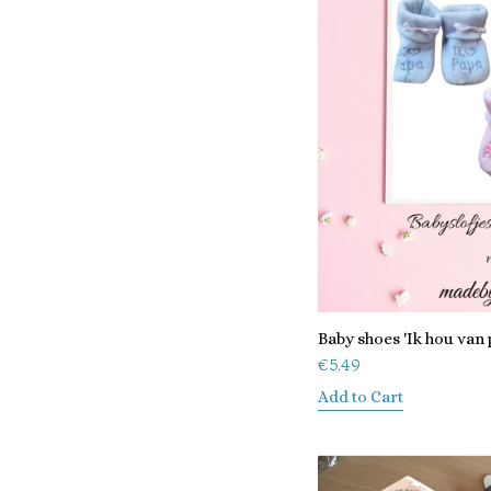
Baby shoes 'Ik hou van 
€
5,49
Add to Cart