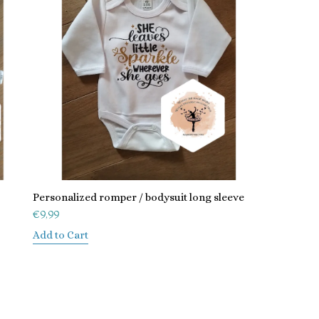
Personalized romper / bodysuit long sleeve
€
9,99
Add to Cart