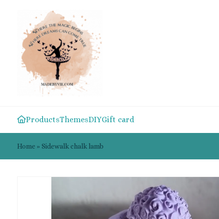
Products
Themes
DIY
Gift card
Home
»
Sidewalk chalk lamb