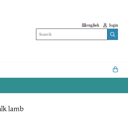
english
login
Search
alk lamb