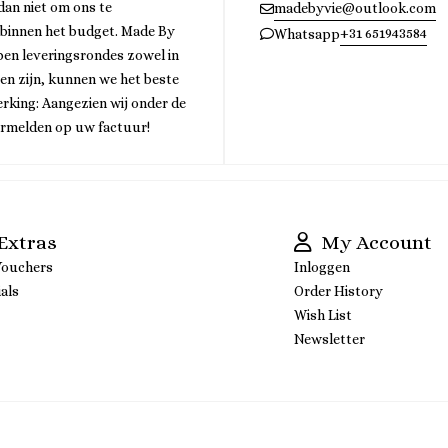
 dan niet om ons te
madebyvie@outlook.com
 binnen het budget. Made By
+31 651943584
Whatsapp
bben leveringsrondes zowel in
gen zijn, kunnen we het beste
rking: Aangezien wij onder de
ermelden op uw factuur!
Extras
My Account
Vouchers
Inloggen
als
Order History
Wish List
Newsletter