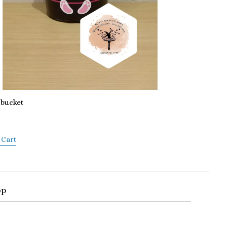
 bucket
 Cart
op