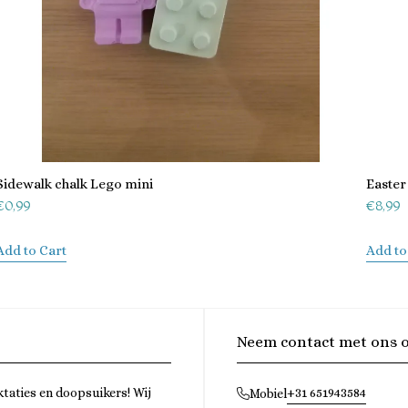
Sidewalk chalk Lego mini
Easter
€
0,99
€
8,99
Add to Cart
Add to
Neem contact met ons 
ktaties en doopsuikers! Wij
+31 651943584
Mobiel