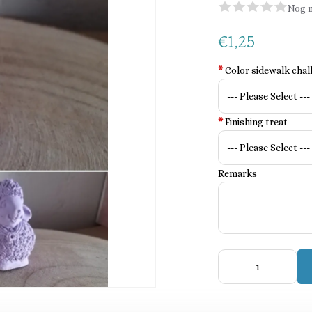
Nog n
€1,25
*
Color sidewalk chal
*
Finishing treat
Remarks