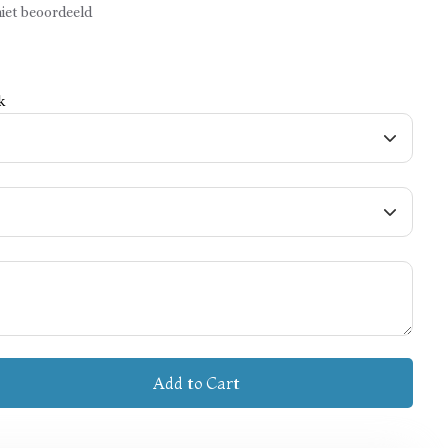
iet beoordeeld
k
Add to Cart