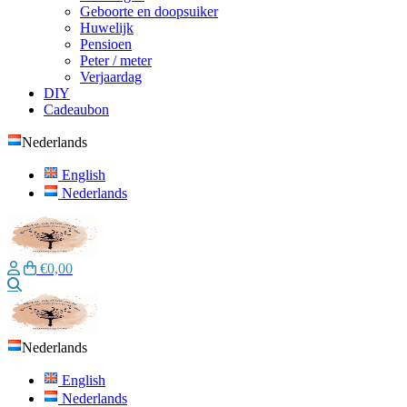
Geboorte en doopsuiker
Huwelijk
Pensioen
Peter / meter
Verjaardag
DIY
Cadeaubon
Nederlands
English
Nederlands
€0,00
Zoeken
Nederlands
English
Nederlands