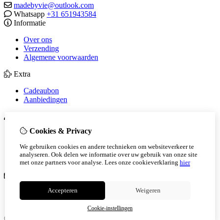
madebyvie@outlook.com
Whatsapp
+31 651943584
Informatie
Over ons
Verzending
Algemene voorwaarden
Extra
Cadeaubon
Aanbiedingen
Mijn account
Cookies & Privacy
Inloggen
Bestelhistorie
We gebruiken cookies en andere technieken om websiteverkeer te
Verlanglijst
analyseren. Ook delen we informatie over uw gebruik van onze site
Nieuwsbrief
met onze partners voor analyse.
Lees onze cookieverklaring
hier
Klantenservice
Accepteren
Weigeren
Contact
Sitemap
Cookie-instellingen
© Copyright 2026 |
TSB