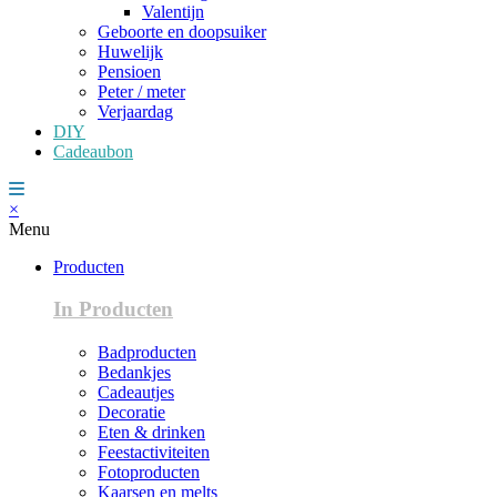
Valentijn
Geboorte en doopsuiker
Huwelijk
Pensioen
Peter / meter
Verjaardag
DIY
Cadeaubon
×
Menu
Producten
In Producten
Badproducten
Bedankjes
Cadeautjes
Decoratie
Eten & drinken
Feestactiviteiten
Fotoproducten
Kaarsen en melts