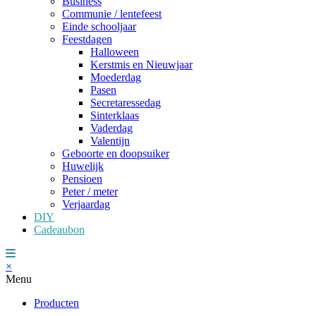
Business
Communie / lentefeest
Einde schooljaar
Feestdagen
Halloween
Kerstmis en Nieuwjaar
Moederdag
Pasen
Secretaressedag
Sinterklaas
Vaderdag
Valentijn
Geboorte en doopsuiker
Huwelijk
Pensioen
Peter / meter
Verjaardag
DIY
Cadeaubon
×
Menu
Producten