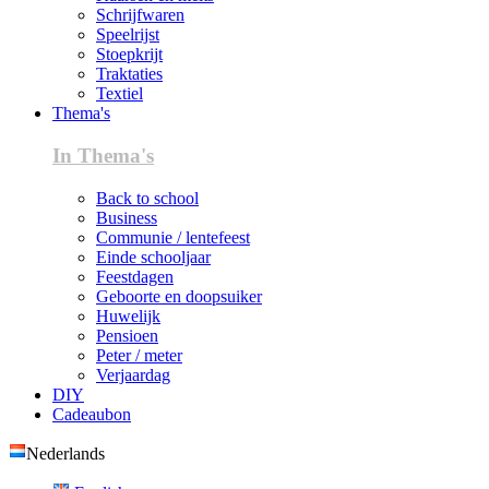
Schrijfwaren
Speelrijst
Stoepkrijt
Traktaties
Textiel
Thema's
In Thema's
Back to school
Business
Communie / lentefeest
Einde schooljaar
Feestdagen
Geboorte en doopsuiker
Huwelijk
Pensioen
Peter / meter
Verjaardag
DIY
Cadeaubon
Nederlands