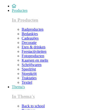
Producten
In Producten
Badproducten
Bedankjes
Cadeautjes
Decoratie
Eten & drinken
Feestactiviteiten
Fotoproducten
Kaarsen en melts
Schrijfwaren
Speelrijst
Stoepkrijt
Traktaties
Textiel
Thema's
In Thema's
Back to school