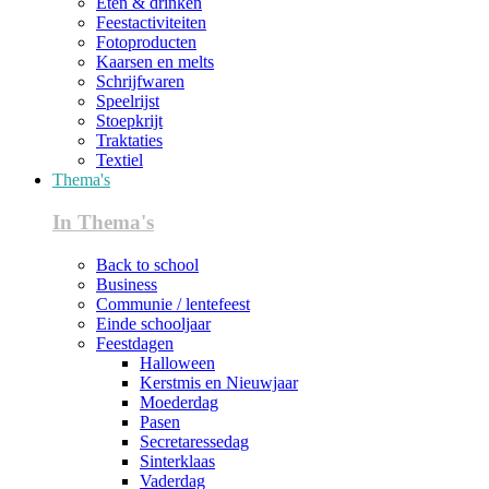
Eten & drinken
Feestactiviteiten
Fotoproducten
Kaarsen en melts
Schrijfwaren
Speelrijst
Stoepkrijt
Traktaties
Textiel
Thema's
In Thema's
Back to school
Business
Communie / lentefeest
Einde schooljaar
Feestdagen
Halloween
Kerstmis en Nieuwjaar
Moederdag
Pasen
Secretaressedag
Sinterklaas
Vaderdag