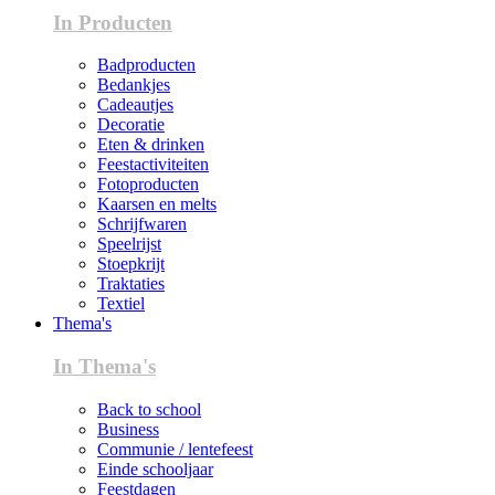
In Producten
Badproducten
Bedankjes
Cadeautjes
Decoratie
Eten & drinken
Feestactiviteiten
Fotoproducten
Kaarsen en melts
Schrijfwaren
Speelrijst
Stoepkrijt
Traktaties
Textiel
Thema's
In Thema's
Back to school
Business
Communie / lentefeest
Einde schooljaar
Feestdagen