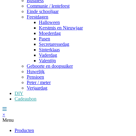
Business
Communie / lentefeest
Einde schooljaar
Feestdagen
Halloween
Kerstmis en Nieuwjaar
Moederdag
Pasen
Secretaressedag
Sinterklaas
Vaderdag
Valentijn
Geboorte en doopsuiker
Huwelijk
Pensioen
Peter / meter
Verjaardag
DIY
Cadeaubon
×
Menu
Producten