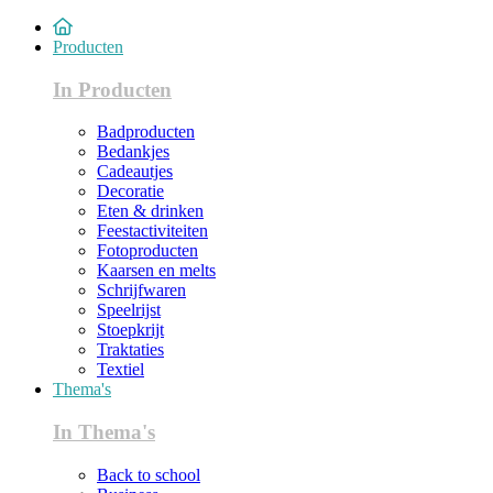
Producten
In Producten
Badproducten
Bedankjes
Cadeautjes
Decoratie
Eten & drinken
Feestactiviteiten
Fotoproducten
Kaarsen en melts
Schrijfwaren
Speelrijst
Stoepkrijt
Traktaties
Textiel
Thema's
In Thema's
Back to school