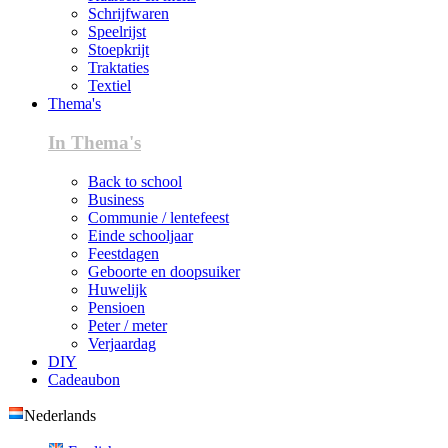
Schrijfwaren
Speelrijst
Stoepkrijt
Traktaties
Textiel
Thema's
In Thema's
Back to school
Business
Communie / lentefeest
Einde schooljaar
Feestdagen
Geboorte en doopsuiker
Huwelijk
Pensioen
Peter / meter
Verjaardag
DIY
Cadeaubon
Nederlands