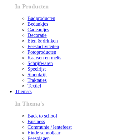
In Producten
Badproducten
Bedankjes
Cadeautjes
Decoratie
Eten & drinken
Feestactiviteiten
Fotoproducten
Kaarsen en melts
Schrijfwaren
Speelrijst
Stoepkrijt
Traktaties
Textiel
Thema's
In Thema's
Back to school
Business
Communie / lentefeest
Einde schooljaar
Feestdagen