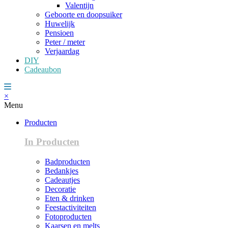
Valentijn
Geboorte en doopsuiker
Huwelijk
Pensioen
Peter / meter
Verjaardag
DIY
Cadeaubon
×
Menu
Producten
In Producten
Badproducten
Bedankjes
Cadeautjes
Decoratie
Eten & drinken
Feestactiviteiten
Fotoproducten
Kaarsen en melts