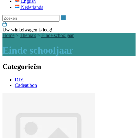
English
Nederlands
Zoeken
Uw winkelwagen is leeg!
Home
>
Thema's
>
Einde schooljaar
Einde schooljaar
Categorieën
DIY
Cadeaubon