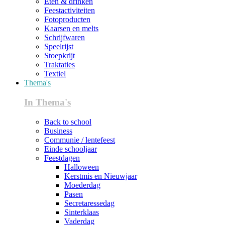
Eten & drinken
Feestactiviteiten
Fotoproducten
Kaarsen en melts
Schrijfwaren
Speelrijst
Stoepkrijt
Traktaties
Textiel
Thema's
In Thema's
Back to school
Business
Communie / lentefeest
Einde schooljaar
Feestdagen
Halloween
Kerstmis en Nieuwjaar
Moederdag
Pasen
Secretaressedag
Sinterklaas
Vaderdag