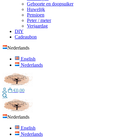
Geboorte en doopsuiker
Huwelijk
Pensioen
Peter / meter
Verjaardag
DIY
Cadeaubon
Nederlands
English
Nederlands
€0,00
Zoeken
Nederlands
English
Nederlands