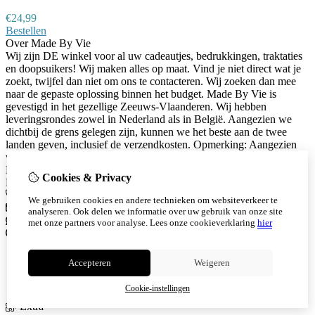
€
24,99
Bestellen
Over Made By Vie
Wij zijn DE winkel voor al uw cadeautjes, bedrukkingen, traktaties
en doopsuikers! Wij maken alles op maat. Vind je niet direct wat je
zoekt, twijfel dan niet om ons te contacteren. Wij zoeken dan mee
naar de gepaste oplossing binnen het budget. Made By Vie is
gevestigd in het gezellige Zeeuws-Vlaanderen. Wij hebben
leveringsrondes zowel in Nederland als in België. Aangezien we
dichtbij de grens gelegen zijn, kunnen we het beste aan de twee
landen geven, inclusief de verzendkosten. Opmerking: Aangezien
wij onder de kleine ondernemersregeling vallen, kunnen wij geen
BTW vermelden op uw factuur!
Cookies & Privacy
Neem contact met ons op
Mobiel
+31 651943584
We gebruiken cookies en andere technieken om websiteverkeer te
madebyvie@outlook.com
analyseren. Ook delen we informatie over uw gebruik van onze site
Whatsapp
+31 651943584
met onze partners voor analyse.
Lees onze cookieverklaring
hier
Informatie
Over ons
Accepteren
Weigeren
Verzending
Algemene voorwaarden
Cookie-instellingen
Extra