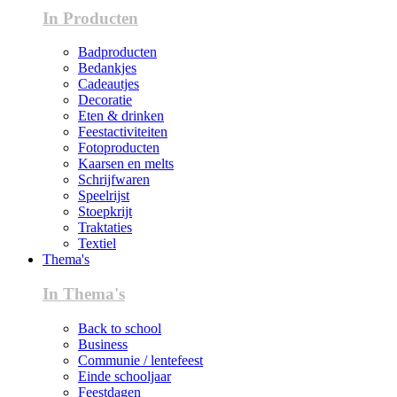
In Producten
Badproducten
Bedankjes
Cadeautjes
Decoratie
Eten & drinken
Feestactiviteiten
Fotoproducten
Kaarsen en melts
Schrijfwaren
Speelrijst
Stoepkrijt
Traktaties
Textiel
Thema's
In Thema's
Back to school
Business
Communie / lentefeest
Einde schooljaar
Feestdagen