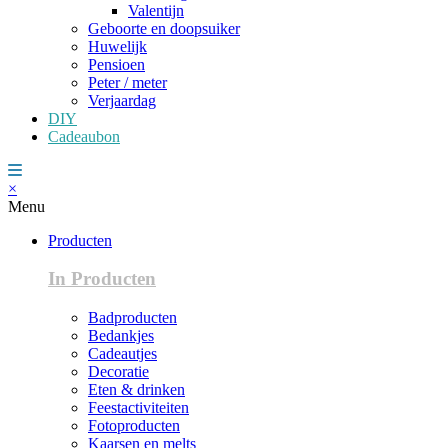
Valentijn
Geboorte en doopsuiker
Huwelijk
Pensioen
Peter / meter
Verjaardag
DIY
Cadeaubon
×
Menu
Producten
In Producten
Badproducten
Bedankjes
Cadeautjes
Decoratie
Eten & drinken
Feestactiviteiten
Fotoproducten
Kaarsen en melts