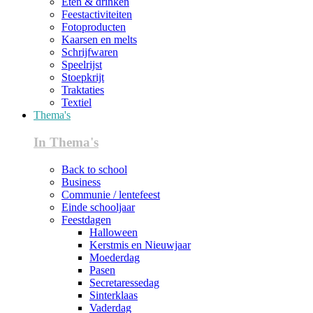
Eten & drinken
Feestactiviteiten
Fotoproducten
Kaarsen en melts
Schrijfwaren
Speelrijst
Stoepkrijt
Traktaties
Textiel
Thema's
In Thema's
Back to school
Business
Communie / lentefeest
Einde schooljaar
Feestdagen
Halloween
Kerstmis en Nieuwjaar
Moederdag
Pasen
Secretaressedag
Sinterklaas
Vaderdag