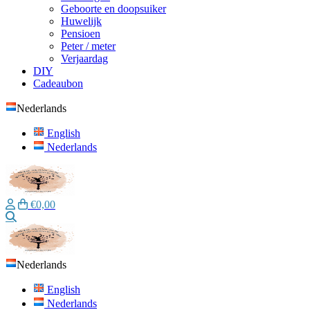
Geboorte en doopsuiker
Huwelijk
Pensioen
Peter / meter
Verjaardag
DIY
Cadeaubon
Nederlands
English
Nederlands
€0,00
Zoeken
Nederlands
English
Nederlands