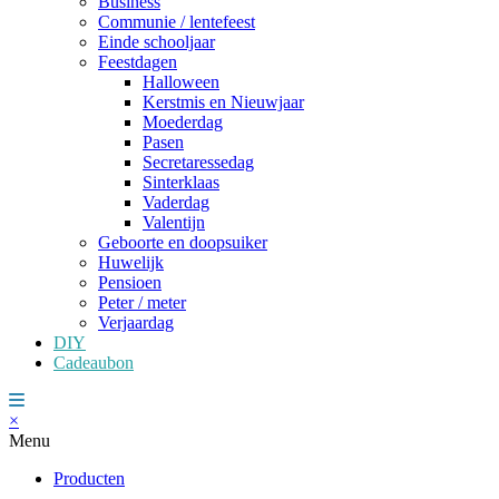
Business
Communie / lentefeest
Einde schooljaar
Feestdagen
Halloween
Kerstmis en Nieuwjaar
Moederdag
Pasen
Secretaressedag
Sinterklaas
Vaderdag
Valentijn
Geboorte en doopsuiker
Huwelijk
Pensioen
Peter / meter
Verjaardag
DIY
Cadeaubon
×
Menu
Producten