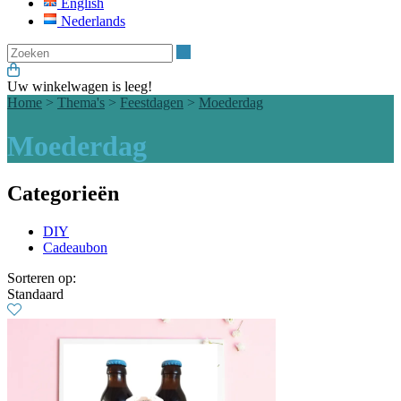
English
Nederlands
Zoeken
Uw winkelwagen is leeg!
Home
>
Thema's
>
Feestdagen
>
Moederdag
Moederdag
Categorieën
DIY
Cadeaubon
Sorteren op:
Standaard