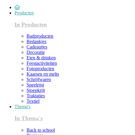
Producten
In Producten
Badproducten
Bedankjes
Cadeautjes
Decoratie
Eten & drinken
Feestactiviteiten
Fotoproducten
Kaarsen en melts
Schrijfwaren
Speelrijst
Stoepkrijt
Traktaties
Textiel
Thema's
In Thema's
Back to school