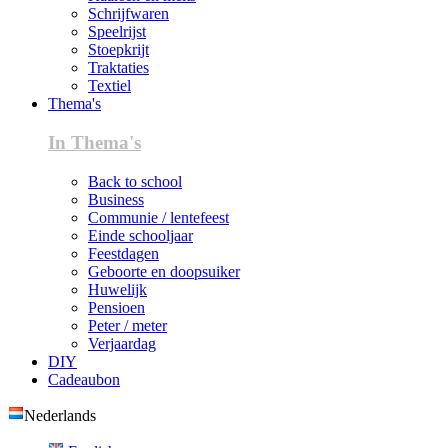
Schrijfwaren
Speelrijst
Stoepkrijt
Traktaties
Textiel
Thema's
In Thema's
Back to school
Business
Communie / lentefeest
Einde schooljaar
Feestdagen
Geboorte en doopsuiker
Huwelijk
Pensioen
Peter / meter
Verjaardag
DIY
Cadeaubon
Nederlands