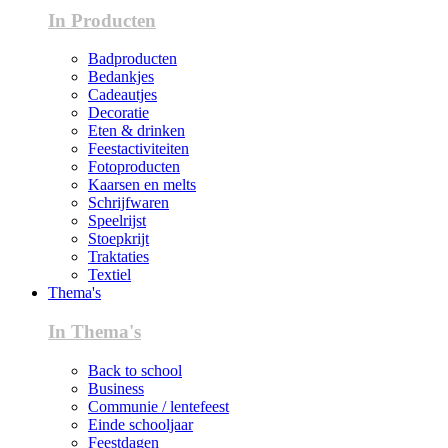
In Producten
Badproducten
Bedankjes
Cadeautjes
Decoratie
Eten & drinken
Feestactiviteiten
Fotoproducten
Kaarsen en melts
Schrijfwaren
Speelrijst
Stoepkrijt
Traktaties
Textiel
Thema's
In Thema's
Back to school
Business
Communie / lentefeest
Einde schooljaar
Feestdagen