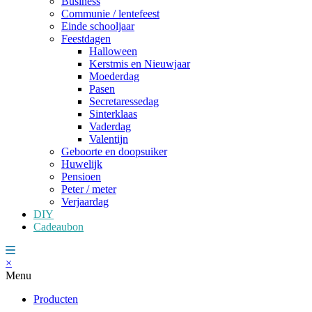
Business
Communie / lentefeest
Einde schooljaar
Feestdagen
Halloween
Kerstmis en Nieuwjaar
Moederdag
Pasen
Secretaressedag
Sinterklaas
Vaderdag
Valentijn
Geboorte en doopsuiker
Huwelijk
Pensioen
Peter / meter
Verjaardag
DIY
Cadeaubon
×
Menu
Producten