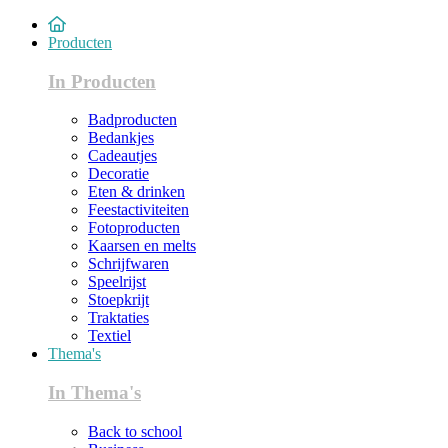
Producten
In Producten
Badproducten
Bedankjes
Cadeautjes
Decoratie
Eten & drinken
Feestactiviteiten
Fotoproducten
Kaarsen en melts
Schrijfwaren
Speelrijst
Stoepkrijt
Traktaties
Textiel
Thema's
In Thema's
Back to school