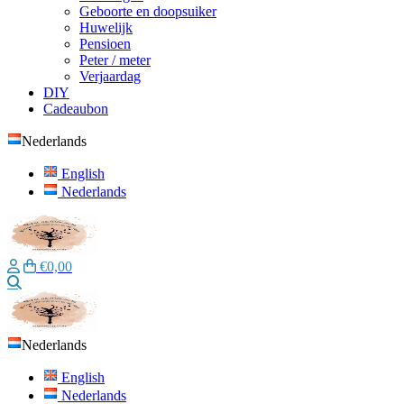
Geboorte en doopsuiker
Huwelijk
Pensioen
Peter / meter
Verjaardag
DIY
Cadeaubon
Nederlands
English
Nederlands
€0,00
Zoeken
Nederlands
English
Nederlands