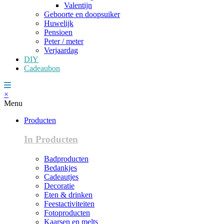
Valentijn
Geboorte en doopsuiker
Huwelijk
Pensioen
Peter / meter
Verjaardag
DIY
Cadeaubon
×
Menu
Producten
In Producten
Badproducten
Bedankjes
Cadeautjes
Decoratie
Eten & drinken
Feestactiviteiten
Fotoproducten
Kaarsen en melts