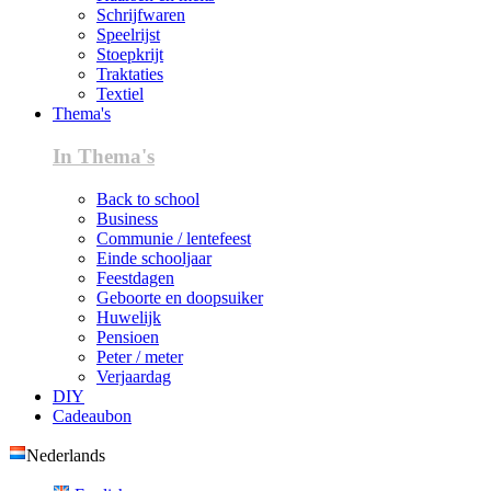
Schrijfwaren
Speelrijst
Stoepkrijt
Traktaties
Textiel
Thema's
In Thema's
Back to school
Business
Communie / lentefeest
Einde schooljaar
Feestdagen
Geboorte en doopsuiker
Huwelijk
Pensioen
Peter / meter
Verjaardag
DIY
Cadeaubon
Nederlands