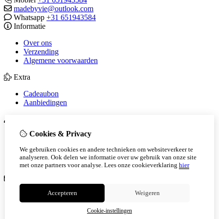
madebyvie@outlook.com
Whatsapp
+31 651943584
Informatie
Over ons
Verzending
Algemene voorwaarden
Extra
Cadeaubon
Aanbiedingen
Mijn account
Cookies & Privacy
Inloggen
Bestelhistorie
We gebruiken cookies en andere technieken om websiteverkeer te
Verlanglijst
analyseren. Ook delen we informatie over uw gebruik van onze site
Nieuwsbrief
met onze partners voor analyse.
Lees onze cookieverklaring
hier
Klantenservice
Accepteren
Weigeren
Contact
Sitemap
Cookie-instellingen