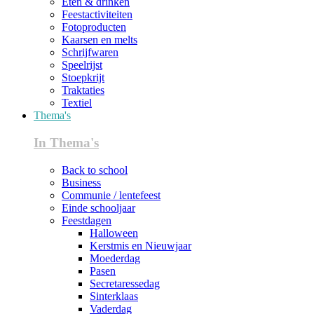
Eten & drinken
Feestactiviteiten
Fotoproducten
Kaarsen en melts
Schrijfwaren
Speelrijst
Stoepkrijt
Traktaties
Textiel
Thema's
In Thema's
Back to school
Business
Communie / lentefeest
Einde schooljaar
Feestdagen
Halloween
Kerstmis en Nieuwjaar
Moederdag
Pasen
Secretaressedag
Sinterklaas
Vaderdag