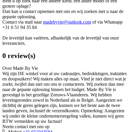
Bent u op zoek naar een andere kleur, een ander model of een
grotere oplage?
Dan kan u contact opnemen met ons en wij zoeken met u naar de
gepaste oplossing.
Contact via mail naar
madebyvie@outlook.com
of via Whatsapp
+31 6 51 94 35 84
De levertijd kan variëren, afhankelijk van de levertijd van onze
leveranciers.
0 review(s)
Over Made By Vie
Wij zijn DE winkel voor al uw cadeautjes, bedrukkingen, traktaties
en doopsuikers! Wij maken alles op maat. Vind je niet direct wat je
zoekt, twijfel dan niet om ons te contacteren. Wij zoeken dan mee
naar de gepaste oplossing binnen het budget. Made By Vie is
gevestigd in het gezellige Zeeuws-Vlaanderen. Wij hebben
leveringsrondes zowel in Nederland als in België. Aangezien we
dichtbij de grens gelegen zijn, kunnen we het beste aan de twee
landen geven, inclusief de verzendkosten. Opmerking: Aangezien
wij onder de kleine ondernemersregeling vallen, kunnen wij geen
BTW vermelden op uw factuur!
Neem contact met ons op
Mobiel
+31 651943584