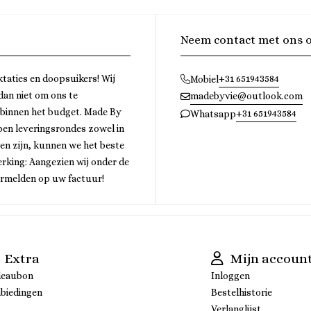
Neem contact met ons 
ktaties en doopsuikers! Wij
+31 651943584
Mobiel
 dan niet om ons te
madebyvie@outlook.com
 binnen het budget. Made By
+31 651943584
Whatsapp
bben leveringsrondes zowel in
gen zijn, kunnen we het beste
rking: Aangezien wij onder de
ermelden op uw factuur!
Extra
Mijn accoun
deaubon
Inloggen
biedingen
Bestelhistorie
Verlanglijst