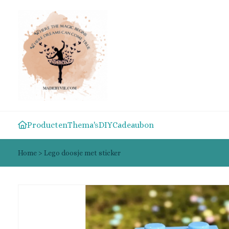
Producten
Thema's
DIY
Cadeaubon
Home
>
Lego doosje met sticker