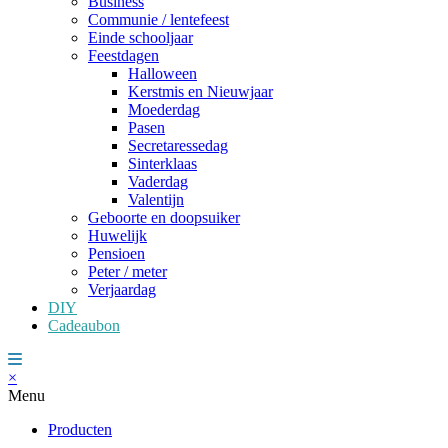
Business
Communie / lentefeest
Einde schooljaar
Feestdagen
Halloween
Kerstmis en Nieuwjaar
Moederdag
Pasen
Secretaressedag
Sinterklaas
Vaderdag
Valentijn
Geboorte en doopsuiker
Huwelijk
Pensioen
Peter / meter
Verjaardag
DIY
Cadeaubon
×
Menu
Producten