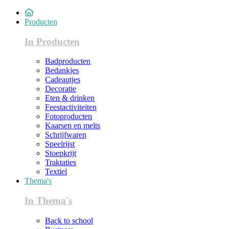
Producten
In Producten
Badproducten
Bedankjes
Cadeautjes
Decoratie
Eten & drinken
Feestactiviteiten
Fotoproducten
Kaarsen en melts
Schrijfwaren
Speelrijst
Stoepkrijt
Traktaties
Textiel
Thema's
In Thema's
Back to school