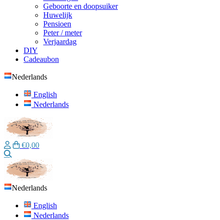
Geboorte en doopsuiker
Huwelijk
Pensioen
Peter / meter
Verjaardag
DIY
Cadeaubon
Nederlands
English
Nederlands
€0,00
Zoeken
Nederlands
English
Nederlands