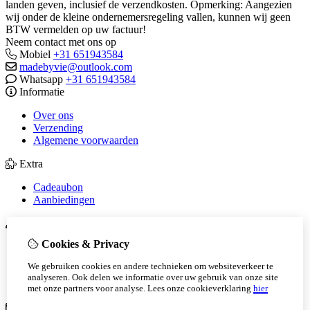
landen geven, inclusief de verzendkosten. Opmerking: Aangezien
wij onder de kleine ondernemersregeling vallen, kunnen wij geen
BTW vermelden op uw factuur!
Neem contact met ons op
Mobiel
+31 651943584
madebyvie@outlook.com
Whatsapp
+31 651943584
Informatie
Over ons
Verzending
Algemene voorwaarden
Extra
Cadeaubon
Aanbiedingen
Mijn account
Cookies & Privacy
Inloggen
Bestelhistorie
We gebruiken cookies en andere technieken om websiteverkeer te
Verlanglijst
analyseren. Ook delen we informatie over uw gebruik van onze site
Nieuwsbrief
met onze partners voor analyse.
Lees onze cookieverklaring
hier
Klantenservice