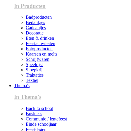
In Producten
Badproducten
Bedankjes
Cadeautjes
Decoratie
Eten & drinken
Feestactiviteiten
Fotoproducten
Kaarsen en melts
Schrijfwaren
Speelrijst
Stoepkrijt
Traktaties
Textiel
Thema's
In Thema's
Back to school
Business
Communie / lentefeest
Einde schooljaar
Feestdagen