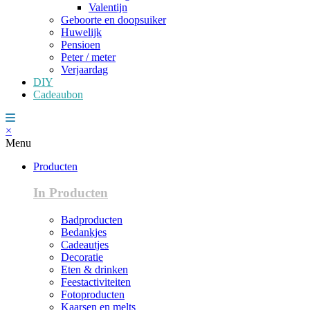
Valentijn
Geboorte en doopsuiker
Huwelijk
Pensioen
Peter / meter
Verjaardag
DIY
Cadeaubon
×
Menu
Producten
In Producten
Badproducten
Bedankjes
Cadeautjes
Decoratie
Eten & drinken
Feestactiviteiten
Fotoproducten
Kaarsen en melts