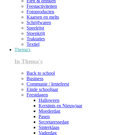
Eten & drinken
Feestactiviteiten
Fotoproducten
Kaarsen en melts
Schrijfwaren
Speelrijst
Stoepkrijt
Traktaties
Textiel
Thema's
In Thema's
Back to school
Business
Communie / lentefeest
Einde schooljaar
Feestdagen
Halloween
Kerstmis en Nieuwjaar
Moederdag
Pasen
Secretaressedag
Sinterklaas
Vaderdag