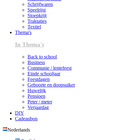
Schrijfwaren
Speelrijst
Stoepkrijt
Traktaties
Textiel
Thema's
In Thema's
Back to school
Business
Communie / lentefeest
Einde schooljaar
Feestdagen
Geboorte en doopsuiker
Huwelijk
Pensioen
Peter / meter
Verjaardag
DIY
Cadeaubon
Nederlands