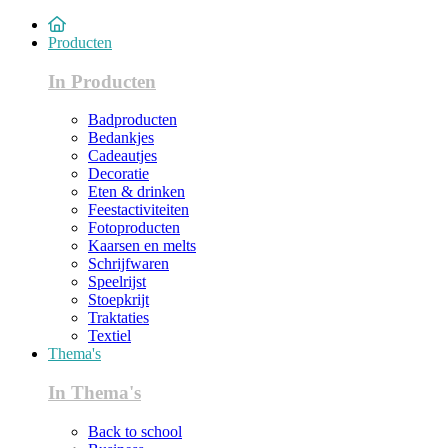
Producten
In Producten
Badproducten
Bedankjes
Cadeautjes
Decoratie
Eten & drinken
Feestactiviteiten
Fotoproducten
Kaarsen en melts
Schrijfwaren
Speelrijst
Stoepkrijt
Traktaties
Textiel
Thema's
In Thema's
Back to school