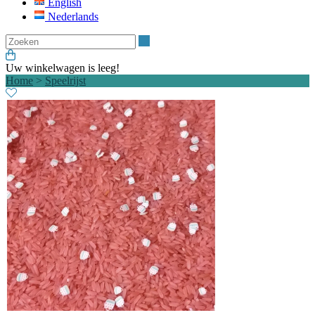
English
Nederlands
Zoeken
Uw winkelwagen is leeg!
Home
>
Speelrijst