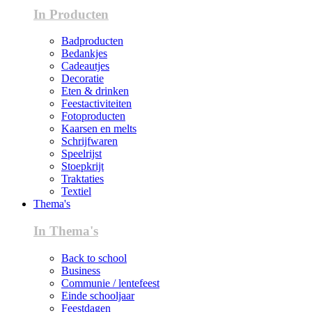
In Producten
Badproducten
Bedankjes
Cadeautjes
Decoratie
Eten & drinken
Feestactiviteiten
Fotoproducten
Kaarsen en melts
Schrijfwaren
Speelrijst
Stoepkrijt
Traktaties
Textiel
Thema's
In Thema's
Back to school
Business
Communie / lentefeest
Einde schooljaar
Feestdagen