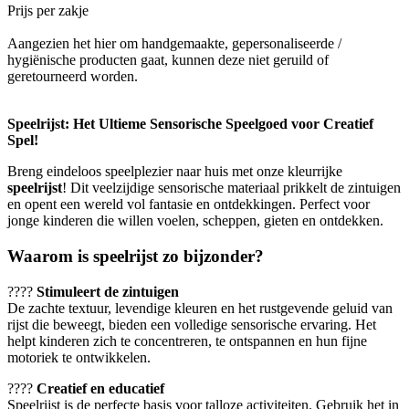
Prijs per zakje
Aangezien het hier om handgemaakte, gepersonaliseerde /
hygiënische producten gaat, kunnen deze niet geruild of
geretourneerd worden.
Speelrijst: Het Ultieme Sensorische Speelgoed voor Creatief
Spel!
Breng eindeloos speelplezier naar huis met onze kleurrijke
speelrijst
! Dit veelzijdige sensorische materiaal prikkelt de zintuigen
en opent een wereld vol fantasie en ontdekkingen. Perfect voor
jonge kinderen die willen voelen, scheppen, gieten en ontdekken.
Waarom is speelrijst zo bijzonder?
????
Stimuleert de zintuigen
De zachte textuur, levendige kleuren en het rustgevende geluid van
rijst die beweegt, bieden een volledige sensorische ervaring. Het
helpt kinderen zich te concentreren, te ontspannen en hun fijne
motoriek te ontwikkelen.
????
Creatief en educatief
Speelrijst is de perfecte basis voor talloze activiteiten. Gebruik het in