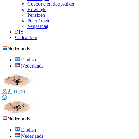
Geboorte en doopsuiker
Huwelijk
Pensioen
Peter / meter
Verjaardag
DIY
Cadeaubon
Nederlands
English
Nederlands
€0,00
Zoeken
Nederlands
English
Nederlands