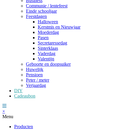
Business
Communie / lentefeest
Einde schooljaar
Feestdagen
Halloween
Kerstmis en Nieuwjaar
Moederdag
Pasen
Secretaressedag
Sinterklaas
Vaderdag
Valentijn
Geboorte en doopsuiker
Huwelijk
Pensioen
Peter / meter
Verjaardag
DIY
Cadeaubon
×
Menu
Producten