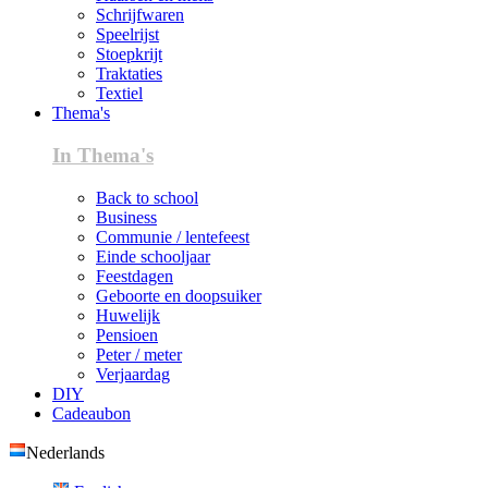
Schrijfwaren
Speelrijst
Stoepkrijt
Traktaties
Textiel
Thema's
In Thema's
Back to school
Business
Communie / lentefeest
Einde schooljaar
Feestdagen
Geboorte en doopsuiker
Huwelijk
Pensioen
Peter / meter
Verjaardag
DIY
Cadeaubon
Nederlands