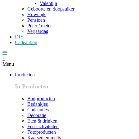
Valentijn
Geboorte en doopsuiker
Huwelijk
Pensioen
Peter / meter
Verjaardag
DIY
Cadeaubon
×
Menu
Producten
In Producten
Badproducten
Bedankjes
Cadeautjes
Decoratie
Eten & drinken
Feestactiviteiten
Fotoproducten
Kaarsen en melts