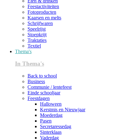
Eten & drinken
Feestactiviteiten
Fotoproducten
Kaarsen en melts
Schrijfwaren
Speelrijst
Stoepkrijt
Traktaties
Textiel
Thema's
In Thema's
Back to school
Business
Communie / lentefeest
Einde schooljaar
Feestdagen
Halloween
Kerstmis en Nieuwjaar
Moederdag
Pasen
Secretaressedag
Sinterklaas
Vaderdag