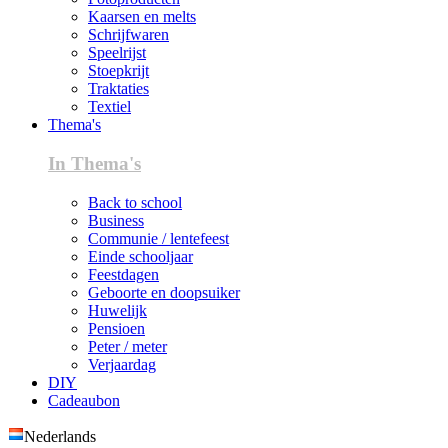
Kaarsen en melts
Schrijfwaren
Speelrijst
Stoepkrijt
Traktaties
Textiel
Thema's
In Thema's
Back to school
Business
Communie / lentefeest
Einde schooljaar
Feestdagen
Geboorte en doopsuiker
Huwelijk
Pensioen
Peter / meter
Verjaardag
DIY
Cadeaubon
Nederlands