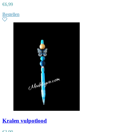
€
6,99
Bestellen
Kralen vulpotlood
€
3,99