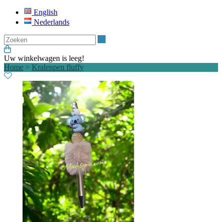
English
Nederlands
Zoeken
Uw winkelwagen is leeg!
Home
>
Kralenpen fluffy