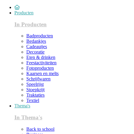
Producten
In Producten
Badproducten
Bedankjes
Cadeautjes
Decoratie
Eten & drinken
Feestactiviteiten
Fotoproducten
Kaarsen en melts
Schrijfwaren
Speelrijst
Stoepkrijt
Traktaties
Textiel
Thema's
In Thema's
Back to school