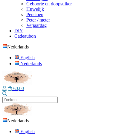
Geboorte en doopsuiker
Huwelijk
Pensioen
Peter / meter
Verjaardag
DIY
Cadeaubon
Nederlands
English
Nederlands
€0,00
Zoeken
Nederlands
English