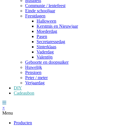
Business
Communie / lentefeest
Einde schooljaar
Feestdagen
Halloween
Kerstmis en Nieuwjaar
Moederdag
Pasen
Secretaressedag
Sinterklaas
Vaderdag
Valentijn
Geboorte en doopsuiker
Huwelijk
Pensioen
Peter / meter
Verjaardag
DIY
Cadeaubon
×
Menu
Producten