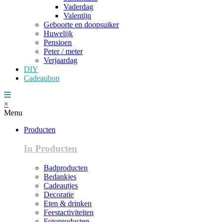
Vaderdag
Valentijn
Geboorte en doopsuiker
Huwelijk
Pensioen
Peter / meter
Verjaardag
DIY
Cadeaubon
×
Menu
Producten
In Producten
Badproducten
Bedankjes
Cadeautjes
Decoratie
Eten & drinken
Feestactiviteiten
Fotoproducten