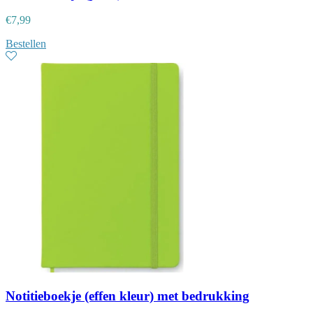
€
7,99
Bestellen
Notitieboekje (effen kleur) met bedrukking