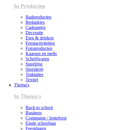
In Producten
Badproducten
Bedankjes
Cadeautjes
Decoratie
Eten & drinken
Feestactiviteiten
Fotoproducten
Kaarsen en melts
Schrijfwaren
Speelrijst
Stoepkrijt
Traktaties
Textiel
Thema's
In Thema's
Back to school
Business
Communie / lentefeest
Einde schooljaar
Feestdagen