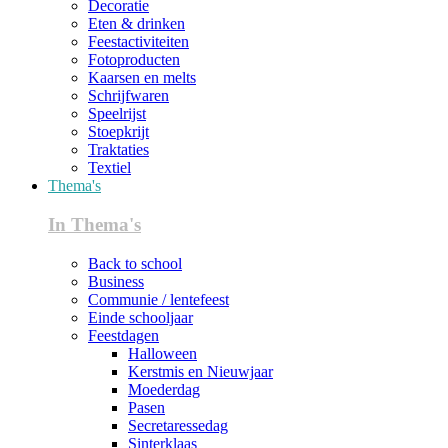
Decoratie
Eten & drinken
Feestactiviteiten
Fotoproducten
Kaarsen en melts
Schrijfwaren
Speelrijst
Stoepkrijt
Traktaties
Textiel
Thema's
In Thema's
Back to school
Business
Communie / lentefeest
Einde schooljaar
Feestdagen
Halloween
Kerstmis en Nieuwjaar
Moederdag
Pasen
Secretaressedag
Sinterklaas