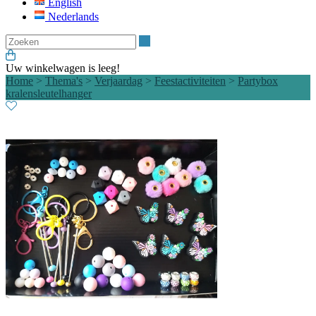
English
Nederlands
Zoeken
Uw winkelwagen is leeg!
Home
>
Thema's
>
Verjaardag
>
Feestactiviteiten
>
Partybox
kralensleutelhanger