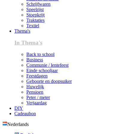
Schrijfwaren
Speelrijst
Stoepkrijt
Traktaties
Textiel
Thema's
In Thema's
Back to school
Business
Communie / lentefeest
Einde schooljaar
Feestdagen
Geboorte en doopsuiker
Huwelijk
Pensioen
Peter / meter
Verjaardag
DIY
Cadeaubon
Nederlands