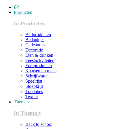
Producten
In Producten
Badproducten
Bedankjes
Cadeautjes
Decoratie
Eten & drinken
Feestactiviteiten
Fotoproducten
Kaarsen en melts
Schrijfwaren
Speelrijst
Stoepkrijt
Traktaties
Textiel
Thema's
In Thema's
Back to school