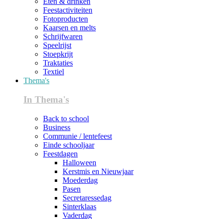
Eten & drinken
Feestactiviteiten
Fotoproducten
Kaarsen en melts
Schrijfwaren
Speelrijst
Stoepkrijt
Traktaties
Textiel
Thema's
In Thema's
Back to school
Business
Communie / lentefeest
Einde schooljaar
Feestdagen
Halloween
Kerstmis en Nieuwjaar
Moederdag
Pasen
Secretaressedag
Sinterklaas
Vaderdag