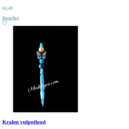
€
4,49
Bestellen
Kralen vulpotlood