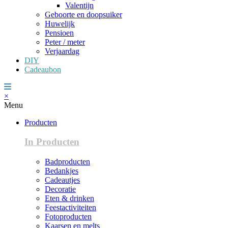
Valentijn
Geboorte en doopsuiker
Huwelijk
Pensioen
Peter / meter
Verjaardag
DIY
Cadeaubon
×
Menu
Producten
In Producten
Badproducten
Bedankjes
Cadeautjes
Decoratie
Eten & drinken
Feestactiviteiten
Fotoproducten
Kaarsen en melts