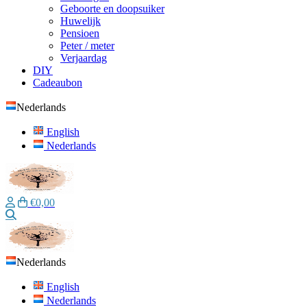
Geboorte en doopsuiker
Huwelijk
Pensioen
Peter / meter
Verjaardag
DIY
Cadeaubon
Nederlands
English
Nederlands
€0,00
Zoeken
Nederlands
English
Nederlands