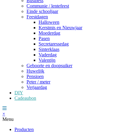
Business
Communie / lentefeest
Einde schooljaar
Feestdagen
Halloween
Kerstmis en Nieuwjaar
Moederdag
Pasen
Secretaressedag
Sinterklaas
Vaderdag
Valentijn
Geboorte en doopsuiker
Huwelijk
Pensioen
Peter / meter
Verjaardag
DIY
Cadeaubon
×
Menu
Producten