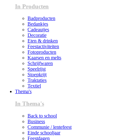
In Producten
Badproducten
Bedankjes
Cadeautjes
Decoratie
Eten & drinken
Feestactiviteiten
Fotoproducten
Kaarsen en melts
Schrijfwaren
Speelrijst
Stoepkrijt
Traktaties
Textiel
Thema's
In Thema's
Back to school
Business
Communie / lentefeest
Einde schooljaar
Feestdagen